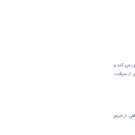
ض می کند و
ی از سرقت،
قی از حریم