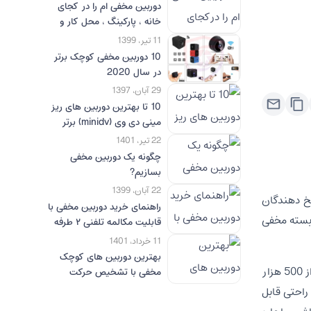
دوربین مخفی ام را در کجای
خانه ، پارکینگ ، محل کار و
.... نصب کنم؟
11 تیر، 1399
10 دوربین مخفی کوچک برتر
در سال 2020
29 آبان، 1397
10 تا بهترین دوربین های ریز
مینی دی وی (minidv) برتر
جهان
22 تیر، 1401
چگونه یک دوربین مخفی
بسازیم?
22 آبان، 1399
 نگیرید. طبق یک نظرسنجی رضایت مندی، 58 درصد از پاسخ دهندگان
راهنمای خرید دوربین مخفی با
بین های مدار بسته مخفی
قابلیت مکالمه تلفنی ۲ طرفه
11 خرداد، 1401
بهترین دوربین های کوچک
برای جاسوسی از مردم هرگز قانونی نبوده است. دوربین های مخفی با تکنولوژی بالا با قیمت کمتر از 500 هزار
مخفی با تشخیص حرکت
راحتی قابل