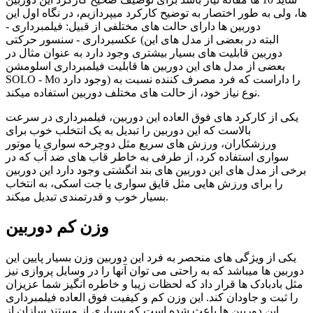
ها، ولی به طور اختصار به توضیح کارکرد میپردازیم، در نگاه اول این
دوربین ها دارای حالت های مختلفی از قبیل: فیلمبرداری -
عکسبرداری - سنسور حرکتی (البته در بعضی از مدل های این
دوربین قابلیت های بسیار بیشتری وجود دارد به عنوان مثال در
بعضی از مدل های این دوربین ها قابلیت فیلمبرداری اسلومشن
SOLO - Mo وجود دارد) را داراست که فرد مصرف کننده نسبت به
نوع نیاز خود، از حالت های مختلف دوربین استفاده میکند.
یکی از کارکرد های فوق العاده این دوربین، فیلمبرداری در سرعت
بالاست که این دوربین را تبدیل به یک انتخلب خوب برای
ورزشکاران، ورزش های سریع مثل دوچرخه سواری یا موتور
سواری استفاده کرد، از طرفی به خاطر قاب های ضد آب که در
برخی از مدل های این دوربین های بند انگشتی وجود دارد این دوربین
را برای ورزش هایی مثل قایق سواری یا جت اسکی، به انتخاب
بسیار خوب و قدرتمندی تبدیل میکند.
وزن کم دوربین
یکی از ویژگی های منحصر به فرد این دوربین وزن بسیار پایین این
دوربین ها میباشد که به راحتی می توان آنها را در وسایل پروازی نیز
مثل بادبادک ها قرار داد که لحظات زیبا و خاطره انگیز شما عزیزان
را ثبت و جاودان کند. این وزن کم و کیفیت فوق العاده فیلمبرداری
این دوربین ها باعث شده است که بسیاری از مستند سازان از