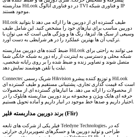
مداربسته HiLook در دو فناوری آنالوگ TVI و فناوری شبکه IP
موجود هستند.
HiLook طیف گسترده ای از دوربین ها را ارائه می دهد تا بتوانید
دوربین مناسب برای نیازهای خود را مشخص کنید. این شامل طیف
وسیعی از سبک ها، لنزها، رنگ ها و ویژگی هایی است که می توان با
ترکیب آن ها بهترین عملکرد را در هر شرایطی به دست آورد.
ضبط کننده های دوربین مداربسته HiLook می توانند به راحتی برای
شبکه محلی و دسترسی به اینترنت از راه دور به شبکه خانگی شما
متصل شوند و تصاویر زنده و ضبط شده را بر روی رایانه شخصی،
تبلت یا تلفن هوشمند نمایش دهد.
Connectec شریک رسمی Hikvision و توزیع کننده پیشرو HiLook
است که قیمت گذاری تجاری، پشتیبانی مستقیم و طیف گسترده ای
از محصولات را ارائه می دهد. ما انبارهای گسترده ای از محصولات
حرفه ای هایک ویژن و مجموعه برند دوربین مداربسته هایلوک را در
اختیار داریم و صدها خط موجود در انبار داریم و آماده تحویل هستیم.
برند دوربین مداربسته فلیر (Flir)
فیلر یکی از شرکت های تابعه Teledyne Technologies، که در
طراحی و تولید دوربین ها و حسگرهای تصویربرداری حرارتی