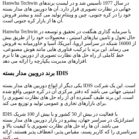
Hanwha Techwin در سال 1977 تأسیس شد و در لیست برندهای
جهانی در نظارت تصویری قرار دارد. آن ها دوربین های مدار بسته
خود را در کره جنوبی، چین و ویتنام تولید می کنند و بیشتر فروش
آن ها از بازار کره جنوبی است.
Hanwha Techwin با سرمایه گذاری هنگفت در تحقیق و توسعه در
حال تحول و تامین نیازهای امنیتی ، محصولات خود را از طریق بیش
از 16000 شبکه در سراسر اروپا، آمریکا، آسیا و خاورمیانه به فروش
می رساند. این برند با ترکیب فناوری هایی مانند هوش مصنوعی،
خط کاملی از راه حل های نظارت تصویری از دوربین ها تا نرم
افزارهای مدیریت یکپارچه را ارائه می دهد.
برند دروبین مدار بسته IDIS
یکی دیگر از انواع دوربین های مدار بسته IDIS است. این یک شرکت
امنیتی جهانی می باشد که دفتر مرکزی آن در کره جنوبی واقع شده
است. این برند طیف گسترده ای از راه حل های نظارت تصویری را
برای بازارهای تجاری و عمومی تولید و توزیع می کند.
IDIS با فعالیت در بیش از 50 کشور و با بیش از 100 شریک
استراتژیک در سراسر جهان، پیشرو در بازار دوربین های مدار بسته
می باشد. آن ها راه حل های نظارت تصویری با کیفیت بالا و
سرتاسری را که کاربر پسند، مقیاس پذیر، انعطاف پذیر هستند، ارائه
می کنند.