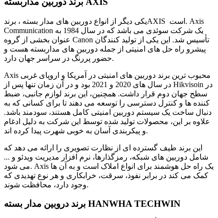
برند دوربین مداربسته AXIS
یکی دیگر از انواع دوربین های مدار بسته ، برندAXIS است. Axis
Communication یک شرکت سوئدی می باشد که در سال 1984 به
عنوان بخشی از گروه Canon تأسیس شد. این یکی از تولید کنندگان
پیشرو راه حل های امنیتی از جمله دوربین های مداربسته هست و
حضور پررنگ در سراسر جهان دارد.
Axis محبوب ترین برند دوربین های امنیتی در آمریکا و اروپای غربی
در سال های 2020 و 2021 بود و در آن زمان تنها پس از Hikvisoin در
سطح جهان دوم قرار داشت. همچنین، این برند لوازم جانبی، ضبط
کننده ها و کنترل دسترسی را توسعه می دهند تا برای کسانی که به
دنبال ساخت یک سیستم دوربین امنیتی کامل هستند، سودمند باشد.
علاوه بر این، محصولات تولید شده توسط این شرکت به دلیل ادغام
و پیکربندی آسان به خوبی شهرت پیدا کرده اند.
این برند طیف گسترده ای از نظارت تصویری را ارائه می دهد که
شامل دوربین های شبکه، رمزگذارها، نرم افزار مدیریت ویدئو و ...
می شود. Axis یک راه حل هوشمند برای انواع املاک است و به آن ها
کمک می کند در برابر نفوذ، سرقت، خرابکاری و هر نوع تهدیدی که
وجود دارد، محافظت شوند.
برند دروبین مدار بسته HANWHA TECHWIN