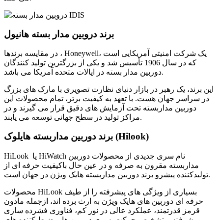
برند دروبین مدار بسته هانیول
در مقایسه برندها ، Honeywell، یک شرکت امنیتی آمریکایی است
که در سال 1906 تأسیس شد و یکی از بزرگترین تولید کنندگان
دوربین مدار بسته در ایالات متحده آمریکا می باشد.
این برند، یک رهبر در بازار دنیای نظارت تصویری با مارک های بزرگ
در سراسر جهان هست. با تعهد به کیفیت برتر، تمام محصولات این
دوربین مداربسته تحت آزمایش های دقیق قرار می گیرند و در
مراکز تولید در سطح جهانی توسعه می یابند.
برند دوربین مداربسته هایلوک (Hilook)
HiLook یا HiWatch نام سری جدیدی از محصولات دوربین
مداربسته مقرون به صرفه و در عین حال باکیفیت حرفه ای از
تولیدکننده پیشرو برند دوربین مداربسته هایک ویژن در جهان است.
محصولات HiLook بسیاری از ویژگی های پیشرفته را از طیف
حرفه ای دوربین های هایک ویژن به ارث برده اند، ازجمله مادون
قرمز قدرتمند، عملکرد عالی در نور کم، فناوری فشرده سازی
پیشرفته و تشخیص حرکت. سری دوربین ها و ضبط کننده های