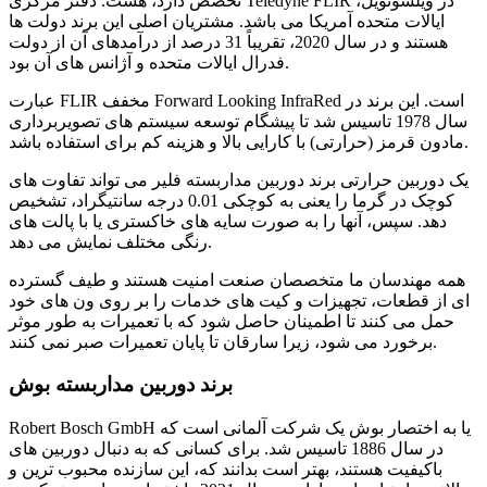
تخصص دارد، هست. دفتر مرکزی Teledyne FLIR در ویلسونویل،
ایالات متحده آمریکا می باشد. مشتریان اصلی این برند دولت ها
هستند و در سال 2020، تقریباً 31 درصد از درآمدهای آن از دولت
فدرال ایالات متحده و آژانس های آن بود.
عبارت FLIR مخفف Forward Looking InfraRed است. این برند در
سال 1978 تاسیس شد تا پیشگام توسعه سیستم های تصویربرداری
مادون قرمز (حرارتی) با کارایی بالا و هزینه کم برای استفاده باشد.
یک دوربین حرارتی برند دوربین مداربسته فلیر می تواند تفاوت های
کوچک در گرما را یعنی به کوچکی 0.01 درجه سانتیگراد، تشخیص
دهد. سپس، آنها را به صورت سایه های خاکستری یا با پالت های
رنگی مختلف نمایش می دهد.
همه مهندسان ما متخصصان صنعت امنیت هستند و طیف گسترده
ای از قطعات، تجهیزات و کیت های خدمات را بر روی ون های خود
حمل می کنند تا اطمینان حاصل شود که با تعمیرات به طور موثر
برخورد می شود، زیرا سارقان تا پایان تعمیرات صبر نمی کنند.
برند دوربین مداربسته بوش
Robert Bosch GmbH یا به اختصار بوش یک شرکت آلمانی است که
در سال 1886 تاسیس شد. برای کسانی که به دنبال دوربین های
باکیفیت هستند، بهتر است بدانند که، این سازنده محبوب ترین و