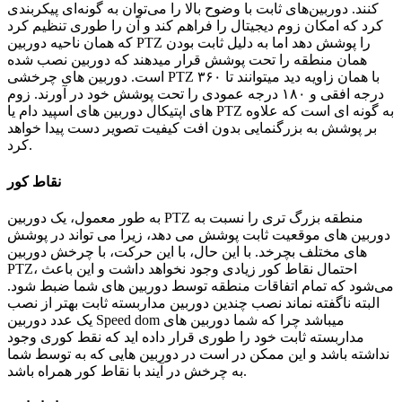
کنند. دوربین‌های ثابت با وضوح بالا را می‌توان به گونه‌ای پیکربندی
کرد که امکان زوم دیجیتال را فراهم کند و آن را طوری تنظیم کرد
که همان ناحیه دوربین PTZ را پوشش دهد اما به دلیل ثابت بودن
همان منطقه را تحت پوشش قرار میدهند که دوربین نصب شده
است. دوربین های چرخشی PTZ با همان زاویه دید میتوانند تا ۳۶۰
درجه افقی و ۱۸۰ درجه عمودی را تحت پوشش خود در آورند. زوم
های اپتیکال دوربین های اسپید دام یا PTZ به گونه ای است که علاوه
بر پوشش به بزرگنمایی بدون افت کیفیت تصویر دست پیدا خواهد
کرد.
نقاط کور
به طور معمول، یک دوربین PTZ منطقه بزرگ تری را نسبت به
دوربین های موقعیت ثابت پوشش می دهد، زیرا می تواند در پوشش
های مختلف بچرخد. با این حال، با این حرکت، با چرخش دوربین
PTZ، احتمال نقاط کور زیادی وجود نخواهد داشت و این باعث
می‌شود که تمام اتفاقات منطقه توسط دوربین های شما ضبط شود.
البته ناگفته نماند نصب چندین دوربین مداربسته ثابت بهتر از نصب
یک عدد دوربین Speed dom میباشد چرا که شما دوربین های
مداربسته ثابت خود را طوری قرار داده اید که نقط کوری وجود
نداشته باشد و این ممکن در است در دوربین هایی که به توسط شما
به چرخش در آیند با نقاط کور همراه باشد.