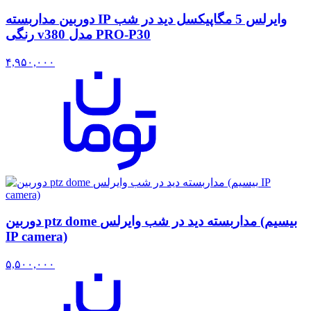
دوربین مداربسته IP وایرلس 5 مگاپیکسل دید در شب
رنگی v380 مدل PRO-P30
۴,۹۵۰,۰۰۰
دوربین ptz dome مداربسته دید در شب وایرلس (بیسیم
IP camera)
۵,۵۰۰,۰۰۰