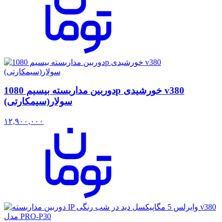
دوربین مداربسته بیسیم 1080p خورشیدی v380
سولار(سیمکارتی)
۱۲,۹۰۰,۰۰۰