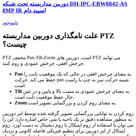
دوربین مداربسته تحت شبکه DH-IPC-EBW8842-AS
8MP IR اسپید دام
ناموجود
علت نامگذاری دوربین مداربسته PTZ
چیست؟
PTZ مخفف Pan-Tilt-Zoom است. دوربین های PTZ می توانند
چرخش افقی، چرخش عمودی و زوم کنند.
به معنای چرخش افقی در حالی که یک موقعیت ثابت را
Pan
حفظ می کند. حرکت pan شبیه حرکت سر به چپ یا راست
است.
به معنای چرخش عمودی به سمت بالا و پایین و در عین
Tilt
حال حفظ موقعیت ثابت است.
به معنای زوم کردن و بزرگنمایی تصویر است.
Zoom
زوم کردن به توانایی بزرگنمایی تصویر گرفته شده توسط لنز دوربین
به منظور مشاهده دقیق تر یک ناحیه یا شی خاص اشاره دارد. این را
می توان با استفاده از زوم اپتیکال یا زوم دیجیتال به دست آورد. زوم
اپتیکال از لنز دوربین برای تنظیم فیزیکی فاصله کانونی و نزدیک