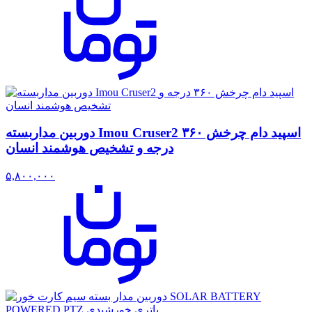
دوربین مداربسته Imou Cruser2 اسپید دام چرخش ۳۶۰
درجه و تشخیص هوشمند انسان
۵,۸۰۰,۰۰۰