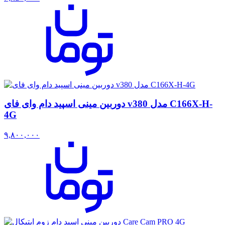
دوربین مینی اسپید دام وای فای v380 مدل C166X-H-
4G
۹,۸۰۰,۰۰۰