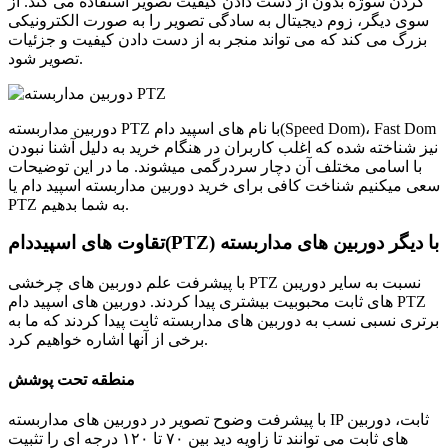
کردن سوژه بدون از دست دادن کیفیت تصویر استفاده می کند. از
سوی دیگر، زوم دیجیتال به سادگی تصویر را به صورت الکترونیکی
بزرگ می کند که می تواند منجر به از دست دادن کیفیت و جزئیات
تصویر شود.
دوربین مداربسته PTZ با نام های اسپید دام(Speed Dom)، Fast Dom
نیز شناخته شده که اغلب کاربران در هنگام خرید به دلیل آشنا نبودن
با اسامی مختلف آن دچار سردرگمی میشوند. ما در این توضیحات
سعی میکنیم شناخت کافی برای خرید دوربین مداربسته اسپید دام یا
PTZ به شما بدهیم.
تقاوت های اسپیددام(PTZ) با دیگر دوربین های مداربسته
با پیشرفت علم دوربین های چرخشی PTZ نسبت به سایر دوریبن
های ثابت محبوبیت بیشتری پیدا کردند. دوربین های اسپید دام PTZ
برتری نسبی نسب به دوربین های مداربسته ثابت پیدا کردند که ما به
برخی از آنها اشاره خواهیم کرد.
منطقه تحت پوشش
با پیشرفت وضوح تصویر در دوربین های مداربسته IP ثابت، دوربین
های ثابت می توانند تا زاویه دید بین ۷۰ تا ۱۲۰ درجه ای را تثبیت