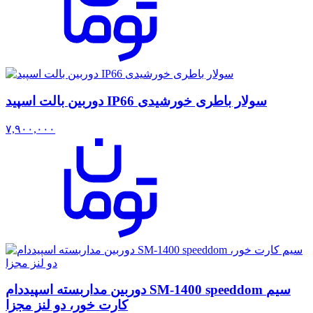
دوربین بالت اسپید IP66 سولار باطری خورشیدی
۷,۹۰۰,۰۰۰
دوربین مداربسته اسپیددام SM-1400 speeddom سیم
کارت خور، دو لنز مجزا