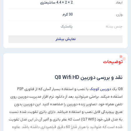
2 × 2 × 4.4 سانتیمتری
30 گرم
پلاستیک
نمایش بیشتر
ر و تصویر :
CMOS
 حسگر
2M
2M
وربین Q8 Wifi HD
ین کوچک
با نصب و استفاده بسیار آسان که از فناوری P2P
م
720P / 480P
. براحتی میتوانید بعد از دانلود نرم افزار مدیریت دوربین روی
ود، تصاویر زنده دوربین را مشاهده کنید. این دوربین بدون
داری
30 فریم در ثانیه
 قابل نصب و استفاده میباشد. دارای باتری تقویت شده نسبت
AVI
به مدل قبلی خود (Q7 Wifi) است که عمر باتری و آمپر آن در این مدل تقویت
شده است که متوانید با هربار شارژ 60 دقیق فیلمبرداری داشته باشد. علاوه
ی (پروژکتور)