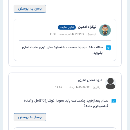
پاسخ به پرسش
نیکزاد ادمین
مدیر سایت
در تاریخ :
1401/10/10
در ساعت :
11:01
سلام ، بله موجود هست ، با شماره های توی سایت تمای
بگیرید.
ابوالفضل نظری
در تاریخ :
1401/07/22
در ساعت :
12:06
 بعدازخرید چندساعت باید بمونه توشارژتا کامل وآماده
برداری بشه؟
پاسخ به پرسش