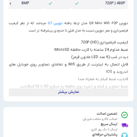
72
8MP
75 درجه
دوربین Q7
میباشد که از نظر کیفیت
عمر دوربین نسبت به مدل قبلی تا حدودی پیشرفته تر است.
720P (H)
قابل اتصال به اینترنت از طریق Wifi و تماشای تصاویر روی موبایل های
فیلم به همراه صدا
م و ذخیره روی حافظه رم میکرو SD تا 32 گیگابایت
نمایش بیشتر
ص حرکت (اگر در این حالت تنظیم شود فقط در زمانی که
ی دوربین رد شود، فیلمبرداری آغاز میشود). حالت بهینه
وربین و افزایش طول عمر باتری
 اصالت
 یونی (پیشنهاد میشود به یک منبع تغذیه مثل آداپتور تلفن
الا و سلامت فیزیکی
شود)
سریع
ا یک روز کاری
رژ باتری یک ساعت مداوم فیلمبرداری
نی حرفه‌ای