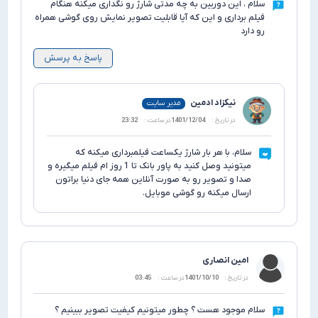
 ، این دوربین به چه مدتی شارژ رو نگداری میکنه هنگام
 برداری و این که آیا قابلیت تصویر نمایش روی گوشی همراه
ارد
پاسخ به پرسش
نیکزاد ادمین
مدیر سایت
در تاریخ :
1401/12/04
در ساعت :
23:32
سلام، با هر بار شارژ یکساعت فیلمبرداری میکنه که
میتونید وصل کنید به پاور بانک تا 1 روز ام فیلم میگیره و
صدا و تصویر رو به صورت آنلاین همه جای دنیا براتون
ارسال میکنه رو گوشی موبایل.
امین انصاری
در تاریخ :
1401/10/10
در ساعت :
03:45
 موجود هست ؟ چطور میتونیم کیفیت تصویر ببینیم ؟