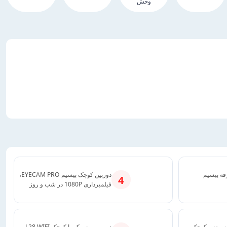
وحش
کالمه ۲ طرفه بیسیم
دوربین کوچک بیسیم EYECAM PRO،
4
فیلمبرداری 1080P در شب و روز
 سوزنی کوچک
دوربین مینی کمرا کوچک L28 WIFI،