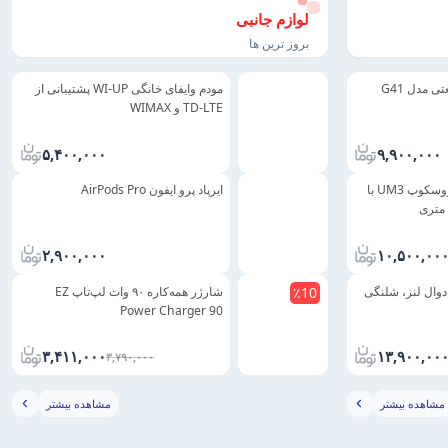
لوازم جانبی
بروز ترین ها
دوربین آندوسکوپی صنعتی مدل G41
مودم وایفای خانگی WI-UP پشتیبانی از
TD-LTE و WIMAX
۵,۴۰۰,۰۰۰
۹,۹۰۰,۰۰۰
دوربین شلنگی ویدیو بروسکوپ UM3 با
ایرپاد پرو ایفون AirPods Pro
۲,۹۰۰,۰۰۰
۱۰,۵۰۰,۰۰
یدیو بروسکوپ P100 دوال لنز، شلنگی
شارژر همه‌کاره ۹۰ وات لپ‌تاپ EZ
٪
10
Power Charger 90
۳,۴۱۱,۰۰۰
۱۳,۹۰۰,۰۰
۳,۷۹۰,۰۰۰
مشاهده بیشتر
مشاهده بیشتر