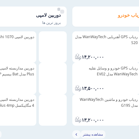
یاب خودرو
دوربین لامپی
بروز ترین ها
ردیاب GPS آهنربایی WanWayTech مدل
دوربین لامپی Anxinshi 1070 لنز 3MP
S20
۱۴,۲۰۰,۰۰۰
ردیاب GPS خودرو و وسایل نقلیه
WanWayTech مدل EV02
اتوماتیک
۱۳,۵۰۰,۰۰۰
ردیاب خودرو و ماشین WanWayTech
دوربین مداربسته لامپ
مدل G19S
4 مگاپیکسل bulb xmeye plus 4mp
۱۳,۲۰۰,۰۰۰
مشاهده بیشتر