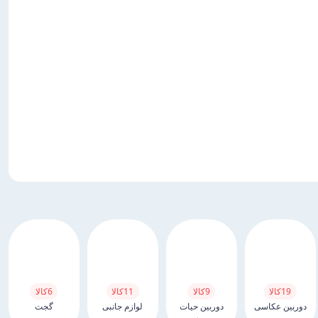
19
کالا
9
کالا
11
کالا
6
کالا
دوربین عکاسی
دوربین حیات
لوازم جانبی
گجت