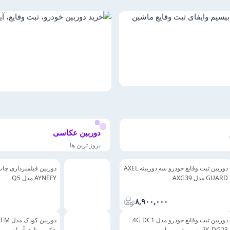
دوربین عکاسی
بروز ترین ها
دوربین ثبت وقایع خودرو سه‌ دوربینه AXEL
دوربین فیلمبرداری چا
GUARD مدل AXG39
AYNEFY مدل Q5
۸,۹۰۰,۰۰۰
دوربین ثبت وقایع خودرو مدل 4G DC1
IK-DG23 بیسیم جی پی اس
عکسبرداری آسان