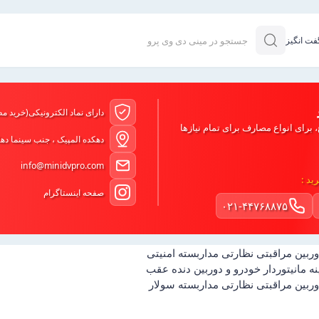
فت انگیز
جستجو در مینی دی وی پرو
دارای نماد الکترونیکی(خرید م
، برای انواع مصارف برای تمام نیازها
دهکده المپیک ، جنب سینما دهکد
info@minidvpro.com
ید :
صفحه اینستاگرام
۰۲۱-۴۴۷۶۸۸۷۵