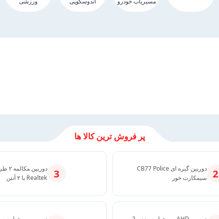
مسیریاب خودرو
آندوسکوپی
ورزشی
پر فروش ترین کالا ها
دوربین گیره ای CB77 Police
دوربین م
3
2
سیمکارت خور
Realtek با ۲ آنتن
دوربین AHD پین هول سوزنی 2
دوربین پین هول سر