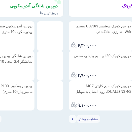
کوچک
دوربین شلنگی آندوسکوپی
بروز ترین ها
دوربین کوچک هوشمند CB70W بیسیم
Wifi، شارژی بندانگشتی
ویدیوسکوپ 10 متری
۶,۳۰۰,۰۰۰
دوربین کوچک L30 بیسیم وایفای، مخفی
نمایشگر 2.4 اینچی 10 متری
۰
۴,۹۰۰,۰۰۰
دوربین کوچک سیم کارتی MG7
و
DUALLENS 4G، زوم، اتصال به موبایل
مانیتوردار (10 متری)
۰
۹,۱۰۰,۰۰۰
مشاهده بیشتر