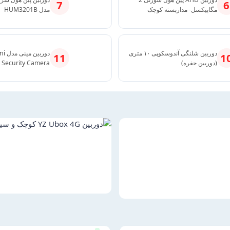
7
6
مگاپیکسل- مداربسته کوچک
مدل HUM3201B
دوربین شلنگی آندوسکوپی ۱۰ متری
دورب
11
1
(دوربین حفره)
i Security Camera