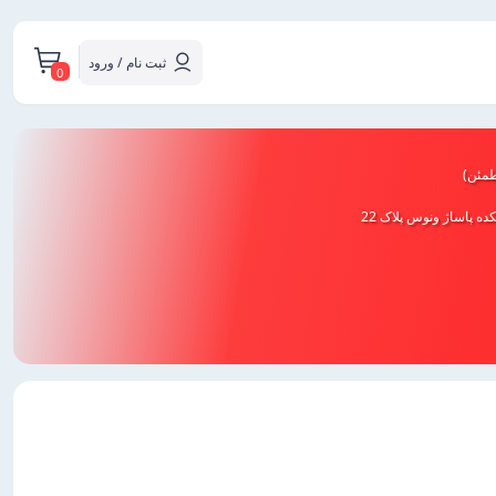
ثبت نام / ورود
0
طمئن)
ه پاساژ ونوس پلاک 22