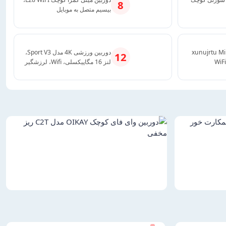
8
بیسیم متصل به موبایل
ین مینی مدل xunujrtu Mini
دوربین ورزشی 4K مدل Sport V3،
12
WiF
لنز 16 مگاپیکسلی، Wifi، لرزشگیر