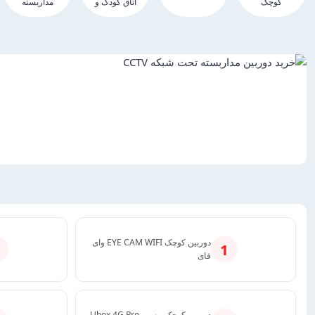
کوچک
اتاق کودک و
مداربسته
نوزاد
دوربین کوچک EYE CAM WIFI وای
1
فای
دوربین کوچک بیسیم Ubox 4G Pro