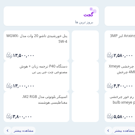
گجت
بروز ترین ها
پنل خورشیدی تاشو 20 وات مدل WGWX-
5W-4
۱۳,۵۰۰,۰۰۰
۲,۵۸۰,۰۰۰
دوربین مداربسته لامپی چرخشی Xmeye
دستگاه P40 ترجمه زبان + هوش
Plus مدل Bat بیسیم 4MP چرخش
مصنوعی چت جی پی تی
۱۳,۰۰۰,۰۰۰
۴,۳۰۰,۰۰۰
ی رم خور چرخشی
اسپیکر بلوتوثی مدل M2 RGB،
مغناطیسی هوشمند
۳,۸۰۰,۰۰۰
۵,۵۸۰,۰۰۰
مشاهده بیشتر
مشاهده بیشتر