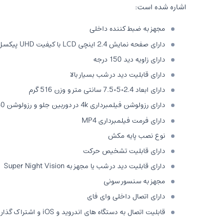
اشاره شده است:
مجهز به ضبط کننده داخلی
دارای صفحه نمایش 2.4 اینچی LCD با کیفیت UHD پیکسل
دارای زاویه دید 150 درجه
دارای قابلیت دید در شب بسیار بالا
دارای ابعاد 2.4×5×7.5 سانتی متر و وزن 516 گرم
دارای رزولوشن فیلمبرداری 4k در دوربین جلو و رزولوشن 1080 پیکسل در پشت
دارای فرمت فیلمبرداری MP4
نوع نصب پایه مکش
دارای قابلیت تشخیص حرکت
دارای قابلیت دید در شب یا مجهز به Super Night Vision
مجهز به سنسور سونی
دارای اتصال داخلی وای فای
قابلیت اتصال به دستگاه های اندروید و iOS و اشتراک گذاری