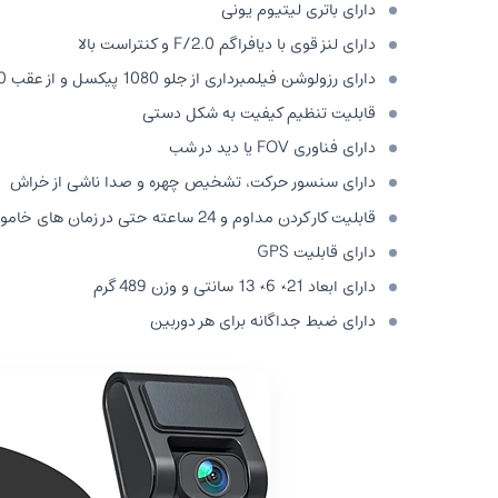
دارای باتری لیتیوم یونی
دارای لنز قوی با دیافراگم F/2.0 و کنتراست بالا
دارای رزولوشن فیلمبرداری از جلو 1080 پیکسل و از عقب 720 پیکسل
قابلیت تنظیم کیفیت به شکل دستی
دارای فناوری FOV یا دید در شب
دارای سنسور حرکت، تشخیص چهره و صدا ناشی از خراش
قابلیت کار کردن مداوم و 24 ساعته حتی در زمان های خاموشی خودرو
دارای قابلیت GPS
دارای ابعاد 21× 6× 13 سانتی و وزن 489 گرم
دارای ضبط جداگانه برای هر دوربین