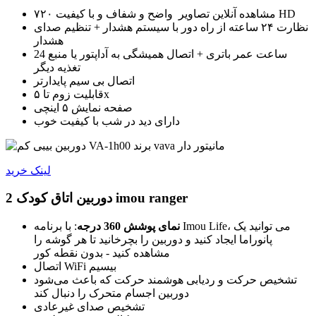
مشاهده آنلاین تصاویر واضح و شفاف و با کیفیت ۷۲۰ HD
نظارت ۲۴ ساعته از راه دور با سیستم هشدار + تنظیم صدای
هشدار
24 ساعت عمر باتری + اتصال همیشگی به آداپتور یا منبع
تغذیه دیگر
اتصال بی سیم پایدارتر
قابلیت زوم تا ۵x
صفحه نمایش ۵ اینچی
دارای دید در شب با کیفیت خوب
لینک خرید
دوربین اتاق کودک 2 imou ranger
نمای پوشش 360 درجه
: با برنامه Imou Life، می توانید یک
پانوراما ایجاد کنید و دوربین را بچرخانید تا هر گوشه را
مشاهده کنید - بدون نقطه کور
اتصال WiFi بیسیم
تشخیص حرکت و ردیابی هوشمند حرکت که باعث می‌شود
دوربین اجسام متحرک را دنبال کند
تشخیص صدای غیرعادی