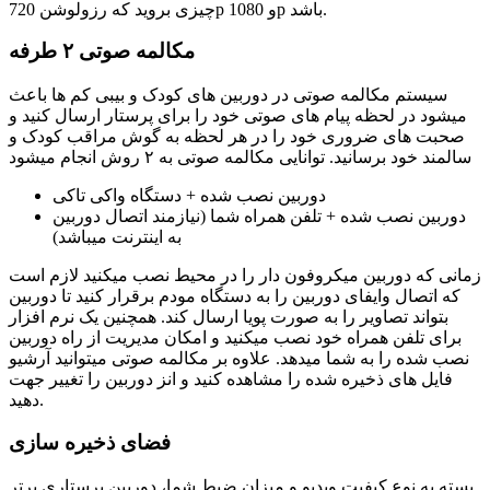
چیزی بروید که رزولوشن 720p و 1080p باشد.
مکالمه صوتی ۲ طرفه
سیستم مکالمه صوتی در دوربین های کودک و بیبی کم ها باعث
میشود در لحظه پیام های صوتی خود را برای پرستار ارسال کنید و
صحبت های ضروری خود را در هر لحظه به گوش مراقب کودک و
سالمند خود برسانید. توانایی مکالمه صوتی به ۲ روش انجام میشود
دوربین نصب شده + دستگاه واکی تاکی
دوربین نصب شده + تلفن همراه شما (نیازمند اتصال دوربین
به اینترنت میباشد)
زمانی که دوربین میکروفون دار را در محیط نصب میکنید لازم است
که اتصال وایفای دوربین را به دستگاه مودم برقرار کنید تا دوربین
بتواند تصاویر را به صورت پویا ارسال کند. همچنین یک نرم افزار
برای تلفن همراه خود نصب میکنید و امکان مدیریت از راه دوربین
نصب شده را به شما میدهد. علاوه بر مکالمه صوتی میتوانید آرشیو
فایل های ذخیره شده را مشاهده کنید و انز دوربین را تغییر جهت
دهید.
فضای ذخیره سازی
بسته به نوع کیفیت ویدیو و میزان ضبط شما، دوربین پرستاری برتر