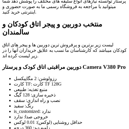
پرستار توانسته نیازهای انواع سلیقه های مختلف را پوشش دهد شما
میتوانید با مراجعه به فروشگاه رسمی ما به صورت حضوری و
اینترنتی خرید کنید.
منتخب دوربین و پیجر اتاق کودکان و
سالمندان
لیست زیر برترین و پرفروش ترین دوربین ها و پیجر های اتاق
کودکان میباشد که کارشناسان ما نسب به علایق خریداران آنها را در
زیر لیست کرده اند.
دوربین مراقبتی اتاق کودک و پرستار Camera V380 Pro
رزولوشن: 2 مگاپیکسل
کارت TF: کارت TF 128G
منبع تغذیه: طبیعی
ذخیره سازی: 128 گیگ
نصب و راه اندازی: سقف
رنگ: سفید
is_customized: ندارد
خروجی صدا: ندارد
حداقل روشنایی (لوکس): 0.01 لوکس
زاویه دید: 360 درجه