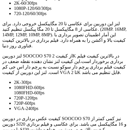
2K-60/30fps
1080P-120/60/30fps
720-120/60/30fps
لنز این دوربین برای عکاسی تا 20 مگاپیکسل خروجی دارد. برای
عکاسی از 8 مگاپیکسل تا 20 مگا پیکسل تنظیم کنید. (20MP. 16MP,
14MP, 12MP, 10MP, 8MP). این آمار اطمینان تصویر برداری با
کیفیت بالا و اکشن را به همراه دارد. فیلم برداری در بالاترین کیفیت
فناوری روز دنیا.
لنز دوربین SOOCOO S70 از کیفیت 2K در بالاترین کیفیت فیلم
برداری برخوردار است.این کیفیت لنز نشان دهنده نقطه ضعف در
کیفیت فیلم برداری پرچم دار سوکو نسبت به پرچم دار اس جی کم
است. لنز این دوربین از کیفیت VGA تا 2K قابل تنظیم می باشد.
2K-30fps
1080FHD-60fps
1080FHD-60fps
720P-120fps
720P-60fps
VGA-240fps
کیفیت عکس برداری در دوربین SOOCOO S70 نیز کمی کمتر از
دوربین SJ20 و 16 مگاپیکسل می باشد. برای عکاسی و فیلم برداری
با دوربین SJ20 کیفیت بالاتری در دسترس خواهید داشت.