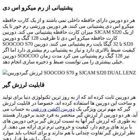
پشتیبانی از رم میکرو اس دی
هر دو دوربین دارای حافظه داخلی نمی باشند و از یک کارت حافظه
میکرو اس دی پشتیبانی می کنند. هر دوربین ورزشی رم خور تا یک
میزان کارت حافظه پشتیبانی می کند. دوربین SJCAM SJ20 از یک
کارت حافظه میکرو اس دی تا ظرفیت 128 گیگ و دوربین
SOOCOO S70 تا 32 گیگا بایت رم پشتیبانی می کنند. دوربین SJ20
کیفیت ضبط بالاتری دارد و نیاز به پشتیبانی رم بیشتری دارد اما اگر
دوربین SOOCOO نیز 128 گیگ رم پشتیبانی می کرد مدت زمان
خیلی بیشتری را می توانست ضبط و ذخیره سازی انجام دهد.
قابلیت لرزش گیر
هر دوربین ثابت کرده اند که از به روز ترین تکنولوژی دنیا برای تولید
و ساخت این دوربین ها استفاده کرده اند. خصوصا در قابلیت لرزش
گیر که مهم ترین ویژگی یک
دوربین اکشن ورزشی
به حساب می
آید. هر دو دوربین از لرزش گیر منحصر به فرد جدید برخوردار هستند
به طوری که لرزش گیر آنها به نسبت لرزش گیر برخی دوربین های
با برند های پرچم دار، کیفیت و خروجی نرم تری ارائه می دهند. از
نظر لرزش گیر تفاوت چندانی با هم ندارند و برای انتخاب باید موارد
دیگر را شرط قرار دهید.