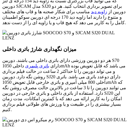
که می توانید قاب بزرگتری نسبت به زاویه دید 154 درجه ی لنز
دوربین SJCAM مدل SJ20 برای تصویر برداری انتخاب کنید. هر دو
دوربین از
زاویه دید
مناسب برای شکار صحنه ها و قاب های مختلف
و متنوع را دارند اما زاویه دید 170 درجه ای دوربین سوکو اطمینان
کامل را به کاربر می دهد که هیچ قاب و یا زاویه ای را از دست ندهد.
میزان نگهداری شارژ باتری داخلی
هر دو دوربین ورزشی دارای باتری داخلی می باشند. دوربین S70
دارای
باتری پلیمری
داخلی 1050mAh می باشد که قابل تعویض بوده
و می تواند دوربین را تا حداکثر 2 ساعت در حالت فیلم برداری
روشن نگه دارد. دوربین SJ20 دارای دوعدد باتری می باشد. باتری
داخلی 800 میلی آمپری و باتری خارجی قابل تعویض 1050mAh که
می توانند دوربین را تا 3 ساعت در بالاترین حالت مصرف روشن نگه
دارد. استفاده از باتری داخلی و باتری خارجی در دوربین SJ20 این
امکان را به کاربر ارائه می دهد که با کمترین امکانات، مدت زمان
بسیار بیشتری را در طبیعت و یا ورزش های طولانی فیلم برداری
کنیم.