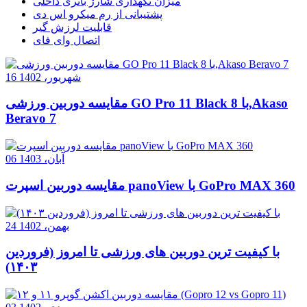
میزان نگهداری شارژ باتری داخلی
پشتیبانی از رم میکرو اس دی
قابلیت لرزش گیر
اتصال وای فای
16 شهریور، 1402
مقایسه دوربین ورزشی GO Pro 11 Black با 8,Akaso
Beravo 7
06 آبان، 1403
مقایسه دوربین اسپرت panoView با GoPro MAX 360
24 بهمن، 1402
با کیفیت ترین دوربین های ورزشی تا امروز (فروردین
۱۴۰۳)