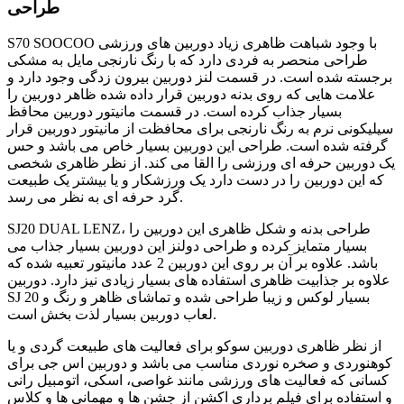
طراحی
S70 SOOCOO با وجود شباهت ظاهری زیاد دوربین های ورزشی
طراحی منحصر به فردی دارد که با رنگ نارنجی مایل به مشکی
برجسته شده است. در قسمت لنز دوربین بیرون زدگی وجود دارد و
علامت هایی که روی بدنه دوربین قرار داده شده ظاهر دوربین را
بسیار جذاب کرده است. در قسمت مانیتور دوربین محافظ
سیلیکونی نرم به رنگ نارنجی برای محافظت از مانیتور دوربین قرار
گرفته شده است. طراحی این دوربین بسیار خاص می باشد و حس
یک دوربین حرفه ای ورزشی را القا می کند. از نظر ظاهری شخصی
که این دوربین را در دست دارد یک ورزشکار و یا بیشتر یک طبیعت
گرد حرفه ای به نظر می رسد.
SJ20 DUAL LENZ، طراحی بدنه و شکل ظاهری این دوربین را
بسیار متمایز کرده و طراحی دولنز این دوربین بسیار جذاب می
باشد. علاوه بر آن بر روی این دوربین 2 عدد مانیتور تعبیه شده که
علاوه بر جذابیت ظاهری استفاده های بسیار زیادی نیز دارد. دوربین
SJ 20 بسیار لوکس و زیبا طراحی شده و تماشای ظاهر و رنگ و
لعاب دوربین بسیار لذت بخش است.
از نظر ظاهری دوربین سوکو برای فعالیت های طبیعت گردی و یا
کوهنوردی و صخره نوردی مناسب می باشد و دوربین اس جی برای
کسانی که فعالیت های ورزشی مانند غواصی، اسکی، اتومبیل رانی
و استفاده برای فیلم برداری اکشن از جشن ها و مهمانی ها و کلاس